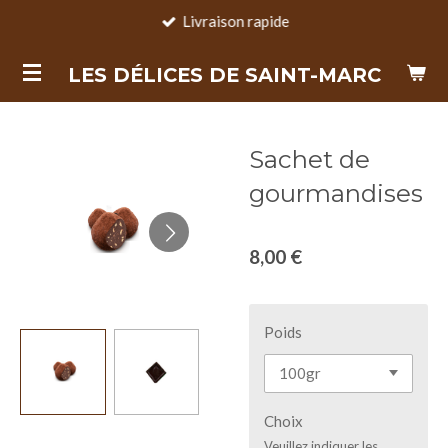
Livraison rapide
Passer
au
LES DÉLICES DE SAINT-MARC
contenu
principal
Sachet de
gourmandises
8,00 €
Poids
Choix
Veuillez indiquer les