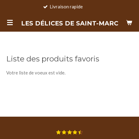
Livraison rapide
Passer
au
LES DÉLICES DE SAINT-MARC
contenu
principal
Liste des produits favoris
Votre liste de voeux est vide.
1
2
3
4
5
E
É
é
é
é
é
é
n