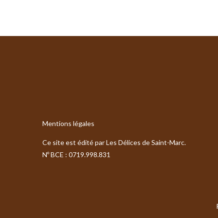
É
v
a
l
u
Mentions légales
a
t
Ce site est édité par Les Délices de Saint-Marc.
i
Nº BCE : 0719.998.831
o
n
:
4
.