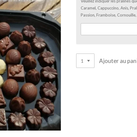
Veuillez indiquer les pralines q
Caramel, Cappuccino, Anis, Pral
Passion, Framboise, Cornouille,
Ajouter au pan