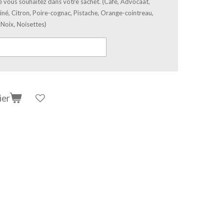
ue vous souhaitez dans votre sachet. (Café, Advocaat,
iné, Citron, Poire-cognac, Pistache, Orange-cointreau,
 Noix, Noisettes)
ier